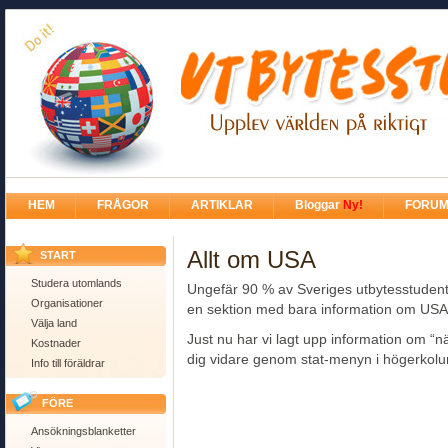
HEM
FRÅGOR
ARTIKLAR
Bloggar
Ny!
FORU
Allt om USA
START
Studera utomlands
Ungefär 90 % av Sveriges utbytesstudenter
Organisationer
en sektion med bara information om USA
Välja land
Just nu har vi lagt upp information om “n
Kostnader
dig vidare genom stat-menyn i högerkol
Info till föräldrar
FÖRE
Ansökningsblanketter