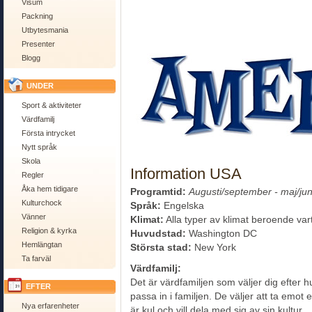
Visum
Packning
Utbytesmania
Presenter
Blogg
UNDER
Sport & aktiviteter
Värdfamilj
Första intrycket
Nytt språk
Skola
Information USA
Regler
Åka hem tidigare
Programtid:
Augusti/september - maj/jun
Kulturchock
Språk:
Engelska
Vänner
Klimat:
Alla typer av klimat beroende vart
Religion & kyrka
Huvudstad:
Washington DC
Hemlängtan
Största stad:
New York
Ta farväl
Värdfamilj:
Det är värdfamiljen som väljer dig efter h
EFTER
passa in i familjen. De väljer att ta emot 
Nya erfarenheter
är kul och vill dela med sig av sin kultur.