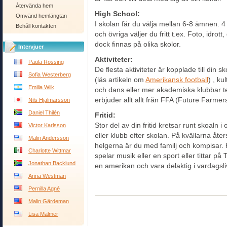
Återvända hem
High School:
Omvänd hemlängtan
I skolan får du välja mellan 6-8 ämnen.
Behåll kontakten
och övriga väljer du fritt t.ex. Foto, idrott
dock finnas på olika skolor.
Intervjuer
Aktiviteter:
Paula Rossing
De flesta aktiviteter är kopplade till din s
Sofia Westerberg
(läs artikeln om
Amerikansk football
) , ku
Emilia Wiik
och dans eller mer akademiska klubbar te
erbjuder allt allt från FFA (Future Farmer
Nils Hjalmarsson
Daniel Thilén
Fritid:
Stor del av din fritid kretsar runt skoaln 
Victor Karlsson
eller klubb efter skolan. På kvällarna åter
Malin Andersson
helgerna är du med familj och kompisar. K
Charlotte Wittmar
spelar musik eller en sport eller tittar 
Jonathan Backlund
en amerikan och vara delaktig i vardagsli
Anna Westman
Pernilla Agné
Malin Gärdeman
Lisa Malmer