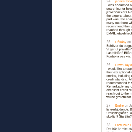
24
jennifer br
I was scammed ove
searching for hel
jetwebhackers Rec
the experts about
part was, the scam
many out there wh
recommend their p
reached through 
EMAIL:jetwebhac
25
Dékány
on
Behöver du penga
Vi ger ut privatl
Lastbilslån? Billån
Kontakta oss via
26
Dawn Tayl
I would like to e
their exceptional 
entries, including 
credit standing. A
recommended H A C
Remarkably, my cr
excellent credit r
reach out to them 
will be grateful for
27
Endre
on
J
låneerbjudande. B
Utbildningslån? De
skollån? Startlån
28
Lord Mike 
Det här är mitt ut