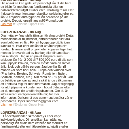
Din ansökan kan gälla: ett personligt lån till ditt hem
ett billån för mobilitet ett familjeprojekt eller en
hälsorelaterad utgift studier eller utbildning resor eller
fritidsaktiviteter kontanter skuldkonsolidering eller ett
lån Vi erbjuder olika typer av lån beroende på ditt
projekt. E-post: lopezfinanzas95@gmail.com
Läs mer
#Explorius Öppet Hus
LOPEZFINANZAS - 08 Aug
Dra nytta av finansiella tjänster för dina projekt Detta
meddelande är till individer, entreprenörer eller alla
som behöver ett lån. För att bygga upp ditt liv igen
kanske du letar efter ett lån för att återuppta ditt
företag, finansiera ett projekt eller köpa en lägenhet,
men du är svartlistad av banker eller din ansökan
har avslagits. Jag är en privat långivare som
erbjuder lån från 2 000 till 7 500 000 euro till alla som
kan uppfylla kraven, men du måste vara en rättvis,
ärlig, klok och pålitlig person. Jag beviljar lån till
människor som bor i hela Europa och världen över
(Frankrike, Belgien, Schweiz, Rumänien, Italien,
Spanien, Kanada, etc.). Min ränta är 2 % per år. Om
du behöver pengar av andra skäl är du välkommen
att kontakta mig för mer information. Jag är tillgänglig
för att hjälpa mina kunder inom högst 3 dagar efter
att du mottagit din ansökningsblankett. Om du är
intresserad, vänligen kontakta mig för mer
information. Du kan nå oss genom att besöka vår e-
postadress: lopezfinanzas95@gmail.com
Läs mer
#Explorius Öppet Hus
LOPEZFINANZAS - 08 Aug
– Låneerbjudanden skräddarsys efter varje
individuellt behov. Din ansökan kan gälla: ett
personligt lån till ditt hem ett billån för mobilitet ett
familjeprojekt eller en hälsorelaterad utgift studier