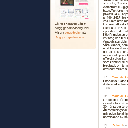
steroider, Smärtst
wahlstrom119@gma
https://luxfer
p448942432. htt
p448942427. jag k
valiuumm utan rec
Lär er skapa en bättre
kommer att sälja
Clenbuterol#Köp 
blogg genom videoguider.
injicerbara stero
Allt om
bloggdesign
på
Köp Primobolan et
Bloggdesignskolan.se
.
en svag och fet u
Anabola steroider g
Våra kunder, som 
effektiviteten ho
gör att du kan öka
av anabola produkt
officiella tillver
som kommer till an
feedback om ämnet
eftersom vi inte s
17
Maria del 
Ekonomiskt stöd D
du letar efter lö
Tack
18
Maria del 
Omedelbart lån fö
individuella kort- 
3% ränta per år b
Återbetalningstide
månatliga betalnin
uppvisande av nå
19
Richard
on