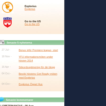
Explorius
Explorius
Go to the US
Go to the US
Senaste 5 nyheterna
27 Jul -
Bonus inför Premiere league- start
18 Nov -
YFU informationsmöten under
hösten 2014
16 Apr -
Sökordsoptimering för din blogg
04 Oct -
Besök höstens Get Ready-möten
med Explorius
04 Oct -
Explorius Öppet Hus
Senaste kommentarer
LOPEZFINANZAS - 08 Aug