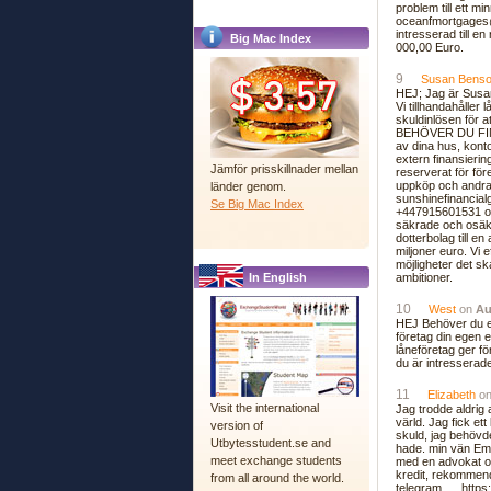
problem till ett 
oceanfmortgages@g
intresserad till en
Big Mac Index
000,00 Euro.
9
Susan Bens
HEJ; Jag är Susa
Vi tillhandahåller
skuldinlösen för at
BEHÖVER DU FINAN
av dina hus, kontor
extern finansieri
Jämför prisskillnader mellan
reserverat för för
uppköp och andr
länder genom.
sunshinefinancial
Se Big Mac Index
+447915601531 och
säkrade och osä
dotterbolag till e
miljoner euro. Vi e
möjligheter det sk
In English
ambitioner.
10
West
on
Au
HEJ Behöver du ett
företag din egen 
låneföretag ger fö
du är intresserad
11
Elizabeth
o
Visit the international
Jag trodde aldrig
värld. Jag fick ett
version of
skuld, jag behövde
Utbytesstudent.se and
hade. min vän Emi
meet exchange students
med en advokat och
kredit, rekommend
from all around the world.
telegram___https: