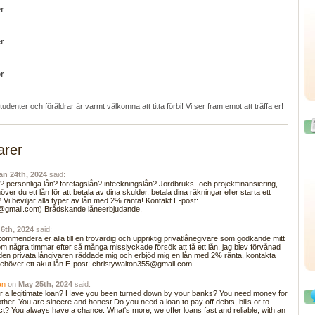
r
r
r
tudenter och föräldrar är varmt välkomna att titta förbi! Vi ser fram emot att träffa er!
rer
an 24th, 2024
said:
? personliga lån? företagslån? inteckningslån? Jordbruks- och projektfinansiering,
 du ett lån för att betala av dina skulder, betala dina räkningar eller starta ett
 Vi beviljar alla typer av lån med 2% ränta! Kontakt E-post:
@gmail.com) Brådskande låneerbjudande.
6th, 2024
said:
ekommendera er alla till en trovärdig och uppriktig privatlånegivare som godkände mitt
inom några timmar efter så många misslyckade försök att få ett lån, jag blev förvånad
 den privata långivaren räddade mig och erbjöd mig en lån med 2% ränta, kontakta
ehöver ett akut lån E-post: christywalton355@gmail.com
an
on
May 25th, 2024
said:
or a legitimate loan? Have you been turned down by your banks? You need money for
her. You are sincere and honest Do you need a loan to pay off debts, bills or to
ct? You always have a chance. What's more, we offer loans fast and reliable, with an