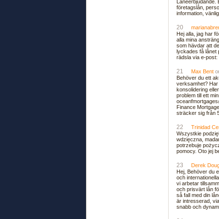
Låneerbjudande. B
företagslån, person
information, vän
20
marianabre
Hej alla, jag har f
alla mina ansträng
som hävdar att de 
lyckades få lånet 
rädsla via e-post
21
Max Bent
o
Behöver du ett akut
verksamhet? Har d
konsolidering elle
problem till ett 
oceanfmortgages
Finance Mortgages.
sträcker sig från 
22
Trinidad Ce
Wszystkie podzię
wdzięczna, madam
potrzebuje pożyc
pomocy. Oto jej 
23
Derek Dou
Hej, Behöver du et
och internationella
vi arbetar tillsamm
och prisvärt lån f
så fall med din l
är intresserad, via
snabb och dynami