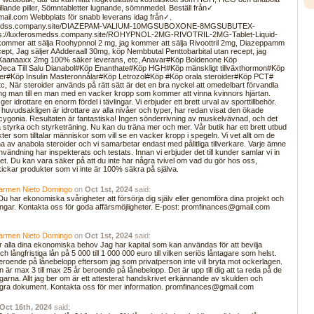
illande piller, Sömntabletter lugnande, sömnmedel. Beställ från✓
il.com Webbplats för snabb leverans idag från✓.
osmedss.company.site/DIAZEPAM-VALIUM-10MGSUBOXONE-8MGSUBUTEX-
ps://luxferosmedss.company.site/ROHYPNOL-2MG-RIVOTRIL-2MG-Tablet-Liquid-
ommer att sälja Roohypnnol 2 mg, jag kommer att sälja Rivoottril 2mg, Diazeppamm
ept, Jag säljer AAdderaall 30mg, köp Nembbutal Penttobarbital utan recept, jag
 Xaanaaxx 2mg 100% säker leverans, etc, Anavar#Köp Boldenone Köp
Deca Till Salu Dianabol#Köp Enanthate#Köp HGH#Köp mänskligt tillväxthormon#Köp
ider#Köp Insulin Masteronnålar#Köp Letrozol#Köp #Köp orala steroider#Köp PCT#
c, När steroider används på rätt sätt är det en bra nyckel att omedelbart förvandla
ng man till en man med en vacker kropp som kommer att vinna kvinnors hjärtan.
er idrottare en enorm fördel i tävlingar. Vi erbjuder ett brett urval av sporttillbehör.
huvudsakligen är idrottare av alla nivåer och typer, har redan visat den ökade
s cygonia. Resultaten är fantastiska! Ingen sönderrivning av muskelvävnad, och det
 styrka och styrketräning. Nu kan du träna mer och mer. Vår butik har ett brett utbud
er som tilltalar människor som vill se en vacker kropp i spegeln. Vi vet allt om de
karna av anabola steroider och vi samarbetar endast med pålitliga tillverkare. Varje ämne
vändning har inspekterats och testats. Innan vi erbjuder det till kunder samlar vi in ​​
. Du kan vara säker på att du inte har några tvivel om vad du gör hos oss,
kickar produkter som vi inte är 100% säkra på själva.
Carmen Nieto Domingo
on
Oct 1st, 2024
said:
u har ekonomiska svårigheter att försörja dig själv eller genomföra dina projekt och
sningar. Kontakta oss för goda affärsmöjligheter. E-post: promfinances@gmail.com
Carmen Nieto Domingo
on
Oct 1st, 2024
said:
r alla dina ekonomiska behov Jag har kapital som kan användas för att bevilja
och långfristiga lån på 5 000 till 1 000 000 euro till vilken seriös låntagare som helst.
eroende på lånebelopp eftersom jag som privatperson inte vill bryta mot ockerlagen.
n är max 3 till max 25 år beroende på lånebelopp. Det är upp till dig att ta reda på de
garna. Allt jag ber om är ett attesterat handskrivet erkännande av skulden och
gra dokument. Kontakta oss för mer information. promfinances@gmail.com
Oct 16th, 2024
said: