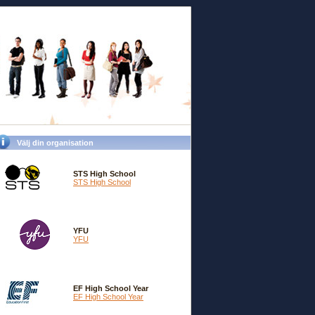
Välj din organisation
STS High School
STS High School
YFU
YFU
EF High School Year
EF High School Year