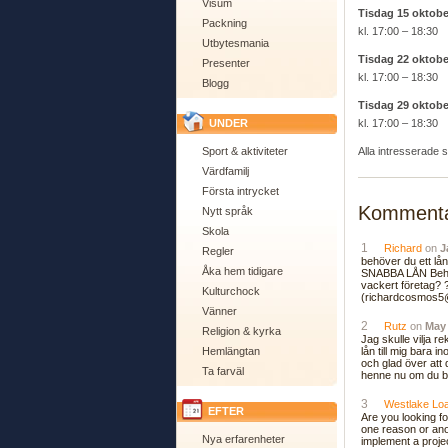
Visum
Tisdag 15 oktobe
Packning
kl. 17:00 – 18:30
Utbytesmania
Tisdag 22 oktobe
Presenter
kl. 17:00 – 18:30
Blogg
Tisdag 29 oktobe
UNDER
kl. 17:00 – 18:30
Sport & aktiviteter
Alla intresserade s
Värdfamilj
Första intrycket
Kommenta
Nytt språk
Skola
1
Richard
on
J
Regler
behöver du ett lån
Åka hem tidigare
SNABBA LÅN Behöver
vackert företag? ?
Kulturchock
(richardcosmos5
Vänner
2
Rutz
on
May 
Religion & kyrka
Jag skulle vilja r
Hemlängtan
lån till mig bara 
och glad över att
Ta farväl
henne nu om du b
3
Westlake Lo
EFTER
Are you looking f
one reason or anot
Nya erfarenheter
implement a proje