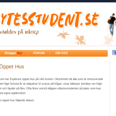
Bloggar
Ny!
FORUM
OM OSS
 Öppet Hus
m har Explorius öppet hus på vårt kontor i Stockholm dit alla som är intresserade
ett High School-år är inbjudna! Vi svarar på frågor, visar bildspel, berättar om High
och bjuder på fika. Ofta finns också tidigare utbytesstudenter på plats som kan
ina egna upplevelser.
i öppet hus följande datum: