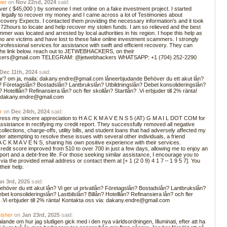
yner
on
Nov 22nd, 2024
said:
r ( $45,000 ) by someone I met online on a fake investment project. I started
p legally to recover my money and I came across a lot of Testimonies about
overy Expects. I contacted them providing the necessary information's and it took
 72hours to locate and help recover my stolen funds. I am so relieved and the best
mer was located and arrested by local authorities in his region. I hope this help as
o are victims and have lost to these fake online investment scammers. I strongly
rofessional services for assistance with swift and efficient recovery. They can
the link below. reach out to JETWEBHACKERS, on their
kers@gmail.com TELEGRAM: @jetwebhackers WHATSAPP: +1 (704) 252-2290
Dec 11th, 2024
said:
r? om ja, maila: dakany.endre@gmail.com låneerbjudande Behöver du ett akut lån?
ån? Företagslån? Bostadslån? Lantbrukslån? Utbildningslån? Debet konsolideringslån?
? Hotelllån? Refinansiera lån? och fler skollån? Startlån? .Vi erbjuder till 2% ränta!
: dakany.endre@gmail.com
or
on
Dec 24th, 2024
said:
xpress my sincere appreciation to H A C K M A V E N S 5 (AT) G M A I L DOT COM for
assistance in rectifying my credit report. They successfully removed all negative
collections, charge-offs, utility bills, and student loans that had adversely affected my
fter attempting to resolve these issues with several other individuals, a friend
 K M A V E N S, sharing his own positive experience with their services.
edit score improved from 510 to over 700 in just a few days, allowing me to enjoy an
eport and a debt-free life. For those seeking similar assistance, I encourage you to
via the provided email address or contact them at [+ 1 (2 0 9) 4 1 7 – 1 9 5 7]. You
 their help.
an 3rd, 2025
said:
ehöver du ett akut lån? Vi ger ut privatlån? Företagslån? Bostadslån? Lantbrukslån?
bet konsolideringslån? Lastbilslån? Billån? Hotelllån? Refinansiera lån? och fler
? .Vi erbjuder till 2% ränta! Kontakta oss via: dakany.endre@gmail.com
Fisher
on
Jan 23rd, 2025
said:
talande om hur jag slutligen gick med i den nya världsordningen, Illuminati, efter att ha