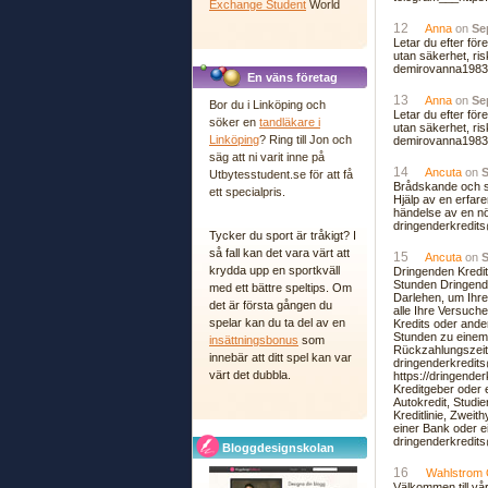
Exchange Student
World
12
Anna
on
Se
Letar du efter för
utan säkerhet, ris
demirovanna1983@
En väns företag
13
Anna
on
Se
Bor du i Linköping och
Letar du efter för
söker en
tandläkare i
utan säkerhet, ris
Linköping
? Ring till Jon och
demirovanna1983@
säg att ni varit inne på
14
Ancuta
on
S
Utbytesstudent.se för att få
Brådskande och sn
ett specialpris.
Hjälp av en erfar
händelse av en nöd
dringenderkredit
Tycker du sport är tråkigt? I
så fall kan det vara värt att
15
Ancuta
on
S
krydda upp en sportkväll
Dringenden Kredit
Stunden Dringende
med ett bättre speltips. Om
Darlehen, um Ihre
det är första gången du
alle Ihre Versuch
spelar kan du ta del av en
Kredits oder ande
Stunden zu einem
insättningsbonus
som
Rückzahlungszeit 
innebär att ditt spel kan var
dringenderkredits
värt det dubbla.
https://dringend
Kreditgeber oder e
Autokredit, Studie
Kreditlinie, Zwe
einer Bank oder e
dringenderkredi
Bloggdesignskolan
16
Wahlstrom
Välkommen till vå