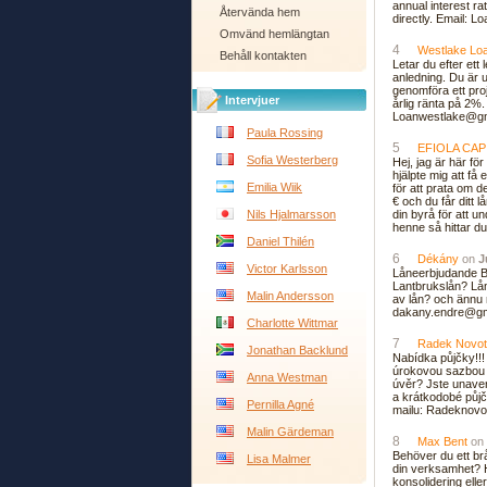
annual interest ra
Återvända hem
directly. Email: 
Omvänd hemlängtan
4
Westlake Lo
Behåll kontakten
Letar du efter ett
anledning. Du är up
genomföra ett proj
Intervjuer
årlig ränta på 2%.
Loanwestlake@gma
Paula Rossing
5
EFIOLA CAP
Sofia Westerberg
Hej, jag är här f
hjälpte mig att få
Emilia Wiik
för att prata om d
€ och du får ditt 
Nils Hjalmarsson
din byrå för att 
henne så hittar du
Daniel Thilén
6
Dékány
on
J
Victor Karlsson
Låneerbjudande Be
Lantbrukslån? Lån 
Malin Andersson
av lån? och ännu 
dakany.endre@gm
Charlotte Wittmar
7
Radek Novo
Jonathan Backlund
Nabídka půjčky!!!
úrokovou sazbou 
Anna Westman
úvěr? Jste unaven
a krátkodobé půjč
Pernilla Agné
mailu: Radeknov
Malin Gärdeman
8
Max Bent
on
Behöver du ett brå
Lisa Malmer
din verksamhet? H
konsolidering elle