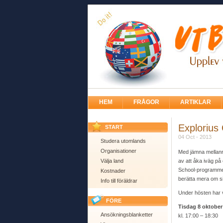
HEM
FRÅGOR
ARTIKLAR
Explorius
START
04 Oct - 2013
Studera utomlands
Organisationer
Med jämna mellanru
Välja land
av att åka iväg på 
School-programmet 
Kostnader
berätta mera om s
Info till föräldrar
Under hösten har v
FÖRE
Tisdag 8 oktober
Ansökningsblanketter
kl. 17:00 – 18:30