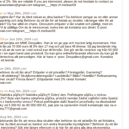
te of 2%. We are reliable If you are interested, please do not hesitate to contact us
Loanwestlake@gmail.com telegram___https://t.me/loan59
an
on
May 28th, 2024
said:
 legitimt lån? Har du blivit nekad av dina banker? Du behöver pengar av en eller annan
priktig och ärlig Behöver du ett lån för att betala av skulder, räkningar eller för att
ekt? Du har alltid en chans. Dessutom erbjuder vi lån snabbt och pålitligt, med en
 Vi är pålitliga Om du är intresserad, tveka inte att kontakta oss direkt. E-post:
il.com telegram___https://t.me/loan59
ITA
on
Jun 10th, 2024
said:
ör att berätta om MME Despalles. Han är en ge upp och mycket ärlig investerare. Hon
 ett lån på 70 000 euro till 3% den 17 maj och på bara 48 timmar. Så jag bestämde mig
et så att de som är i nöd också kan till förmån. Det gör att lån sträcker sig från 50 000
lån i sin egen hand utan protokoll. Du kan göra onlineförfarandet eftersom du kan gå till
underteckna allt personligen. Här är hans e -post: Despalless@gmail.com. Kontakta
 ett leende.
un 19th, 2024
said:
höver du ett lån akut? Erbjuder vi ett privatlån? Företagslån; Garnering?
till utbildning? Skuldkonsolideringslån? Lastbilslån? Billån? Hotelllån? Refinansiering
mer skuld? Första lånen? .Erbjudande med 2% ränta! Kontakt:
ail.com
tny
on
Aug 4th, 2024
said:
 Nabídka půjčky!!! Nabídka půjčky!!! Dobrý den, Potřebujete půjčku s nízkou
2%? Byla vám banka odepřena půjčka, protože nemáte žádné zajištění nebo špatný
i z bankovního stresu? Pokud potřebujete další finanční prostředky na dlouhodobé
ky od 5 000 Kč do 80 000 000 Kč, pak jste na správném místě kontaktujte nás na e-
otny777@gmail.com
Aug 9th, 2024
said:
dskande lån för att rensa dina skulder eller behöver du ett aktielån för att förbättra
ar du blivit avvisad av banker och andra finansiella myndigheter? Behöver du ett lån
r inteckning? Sök inte längre eftersom vi är här för att göra alla dina ekonomiska