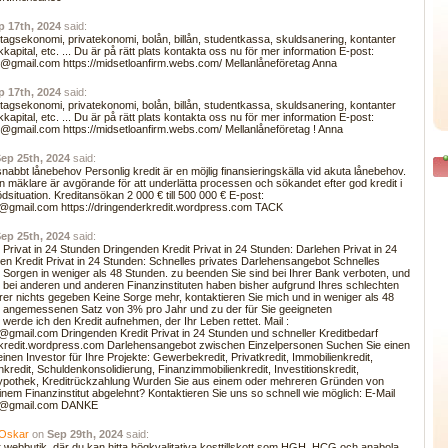
p 17th, 2024
said:
etagsekonomi, privatekonomi, bolån, billån, studentkassa, skuldsanering, kontanter
kkapital, etc. ... Du är på rätt plats kontakta oss nu för mer information E-post:
gmail.com https://midsetloanfirm.webs.com/ Mellanlåneföretag Anna
p 17th, 2024
said:
etagsekonomi, privatekonomi, bolån, billån, studentkassa, skuldsanering, kontanter
kkapital, etc. ... Du är på rätt plats kontakta oss nu för mer information E-post:
gmail.com https://midsetloanfirm.webs.com/ Mellanlåneföretag ! Anna
ep 25th, 2024
said:
abbt lånebehov Personlig kredit är en möjlig finansieringskälla vid akuta lånebehov.
en mäklare är avgörande för att underlätta processen och sökandet efter god kredit i
situation. Kreditansökan 2 000 € till 500 000 € E-post:
s@gmail.com https://dringenderkredit.wordpress.com TACK
ep 25th, 2024
said:
 Privat in 24 Stunden Dringenden Kredit Privat in 24 Stunden: Darlehen Privat in 24
n Kredit Privat in 24 Stunden: Schnelles privates Darlehensangebot Schnelles
 Sorgen in weniger als 48 Stunden. zu beenden Sie sind bei Ihrer Bank verboten, und
e bei anderen und anderen Finanzinstituten haben bisher aufgrund Ihres schlechten
rer nichts gegeben Keine Sorge mehr, kontaktieren Sie mich und in weniger als 48
 angemessenen Satz von 3% pro Jahr und zu der für Sie geeigneten
werde ich den Kredit aufnehmen, der Ihr Leben rettet. Mail :
@gmail.com Dringenden Kredit Privat in 24 Stunden und schneller Kreditbedarf
erkredit.wordpress.com Darlehensangebot zwischen Einzelpersonen Suchen Sie einen
inen Investor für Ihre Projekte: Gewerbekredit, Privatkredit, Immobilienkredit,
nkredit, Schuldenkonsolidierung, Finanzimmobilienkredit, Investitionskredit,
ithypothek, Kreditrückzahlung Wurden Sie aus einem oder mehreren Gründen von
inem Finanzinstitut abgelehnt? Kontaktieren Sie uns so schnell wie möglich: E-Mail
ts@gmail.com DANKE
 Oskar
on
Sep 29th, 2024
said:
r webbutik, där du kan hitta högkvalitativa kosttillskott som HGH, HCG och anabola