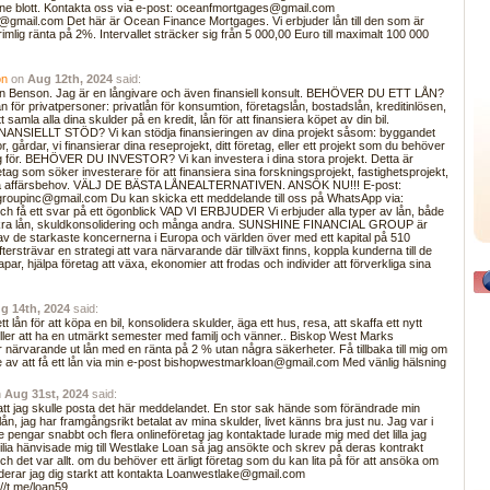
minne blott. Kontakta oss via e-post: oceanfmortgages@gmail.com
mail.com Det här är Ocean Finance Mortgages. Vi erbjuder lån till den som är
 rimlig ränta på 2%. Intervallet sträcker sig från 5 000,00 Euro till maximalt 100 000
on
on
Aug 12th, 2024
said:
n Benson. Jag är en långivare och även finansiell konsult. BEHÖVER DU ETT LÅN?
 lån för privatpersoner: privatlån för konsumtion, företagslån, bostadslån, kreditinlösen,
t samla alla dina skulder på en kredit, lån för att finansiera köpet av din bil.
SIELLT STÖD? Vi kan stödja finansieringen av dina projekt såsom: byggandet
, gårdar, vi finansierar dina reseprojekt, ditt företag, eller ett projekt som du behöver
ng för. BEHÖVER DU INVESTOR? Vi kan investera i dina stora projekt. Detta är
etag som söker investerare för att finansiera sina forskningsprojekt, fastighetsprojekt,
a affärsbehov. VÄLJ DE BÄSTA LÅNEALTERNATIVEN. ANSÖK NU!!! E-post:
groupinc@gmail.com Du kan skicka ett meddelande till oss på WhatsApp via:
 få ett svar på ett ögonblick VAD VI ERBJUDER Vi erbjuder alla typer av lån, både
kra lån, skuldkonsolidering och många andra. SUNSHINE FINANCIAL GROUP är
n av de starkaste koncernerna i Europa och världen över med ett kapital på 510
ftersträvar en strategi att vara närvarande där tillväxt finns, koppla kunderna till de
apar, hjälpa företag att växa, ekonomier att frodas och individer att förverkliga sina
g 14th, 2024
said:
 lån för att köpa en bil, konsolidera skulder, äga ett hus, resa, att skaffa ett nytt
eller att ha en utmärkt semester med familj och vänner.. Biskop West Marks
r närvarande ut lån med en ränta på 2 % utan några säkerheter. Få tillbaka till mig om
e av att få ett lån via min e-post bishopwestmarkloan@gmail.com Med vänlig hälsning
n
Aug 31st, 2024
said:
 att jag skulle posta det här meddelandet. En stor sak hände som förändrade min
 lån, jag har framgångsrikt betalat av mina skulder, livet känns bra just nu. Jag var i
 pengar snabbt och flera onlineföretag jag kontaktade lurade mig med det lilla jag
lia hänvisade mig till Westlake Loan så jag ansökte och skrev på deras kontrakt
 det var allt. om du behöver ett ärligt företag som du kan lita på för att ansöka om
erar jag dig starkt att kontakta Loanwestlake@gmail.com
//t.me/loan59