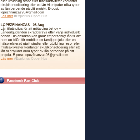
eller utbildning resor eller fritidsaktiviteter kontanter
skuldkonsolidering eller ett lån Vi erbjuder olika typer
av lån beroende på ditt projekt. E-post:
lopezfinanzas95@gmail.com
Läs mer
#Explorius Öppet Hus
LOPEZFINANZAS - 08 Aug
Lån tillgängliga för att möta dina behov –
Låneerbjudanden skräddarsys efter varje individuellt
behov. Din ansökan kan gälla: ett personligt lån till ditt
hem ett billån för mobilitet ett familjeprojekt eller en
hälsorelaterad utgift studier eller utbildning resor eller
fritidsaktiviteter kontanter skuldkonsolidering eller ett
lån Vi erbjuder olika typer av lån beroende på ditt
projekt. E-post: lopezfinanzas95@gmail.com
Läs mer
#Explorius Öppet Hus
Facebook Fan-Club